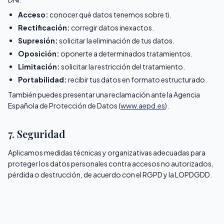
Acceso:
conocer qué datos tenemos sobre ti.
Rectificación:
corregir datos inexactos.
Supresión:
solicitar la eliminación de tus datos.
Oposición:
oponerte a determinados tratamientos.
Limitación:
solicitar la restricción del tratamiento.
Portabilidad:
recibir tus datos en formato estructurado.
También puedes presentar una reclamación ante la Agencia
Española de Protección de Datos (
www.aepd.es
).
7. Seguridad
Aplicamos medidas técnicas y organizativas adecuadas para
proteger los datos personales contra accesos no autorizados,
pérdida o destrucción, de acuerdo con el RGPD y la LOPDGDD.