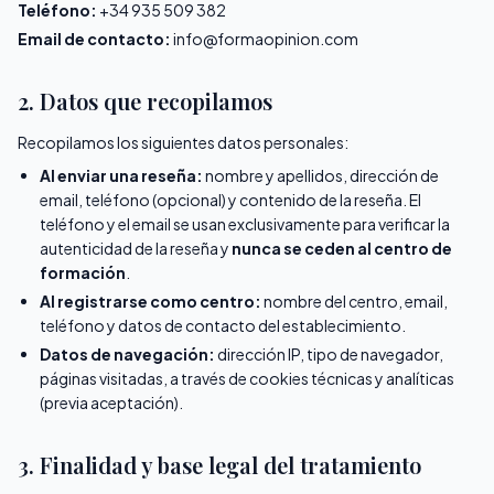
Teléfono:
+34 935 509 382
Email de contacto:
info@formaopinion.com
2. Datos que recopilamos
Recopilamos los siguientes datos personales:
Al enviar una reseña:
nombre y apellidos, dirección de
email, teléfono (opcional) y contenido de la reseña. El
teléfono y el email se usan exclusivamente para verificar la
autenticidad de la reseña y
nunca se ceden al centro de
formación
.
Al registrarse como centro:
nombre del centro, email,
teléfono y datos de contacto del establecimiento.
Datos de navegación:
dirección IP, tipo de navegador,
páginas visitadas, a través de cookies técnicas y analíticas
(previa aceptación).
3. Finalidad y base legal del tratamiento