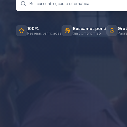
100%
Buscamos por ti
Grat
Reseñas verificadas
Sin compromiso
Para 