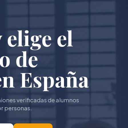
elige el
o de
en España
niones verificadas de alumnos
or personas.